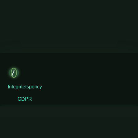
Integritetspolicy
GDPR
Cookiepolicy
Användarvillkor
Sankt Paulsgatan 42, 118 48 Stockholm, Sverige